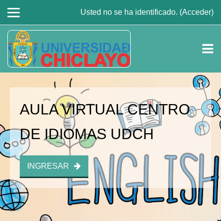
Usted no se ha identificado. (
Acceder
)
Salta al contenido principal
AULA VIRTUAL CENTRO
DE IDIOMAS UDCH
INGRESAR